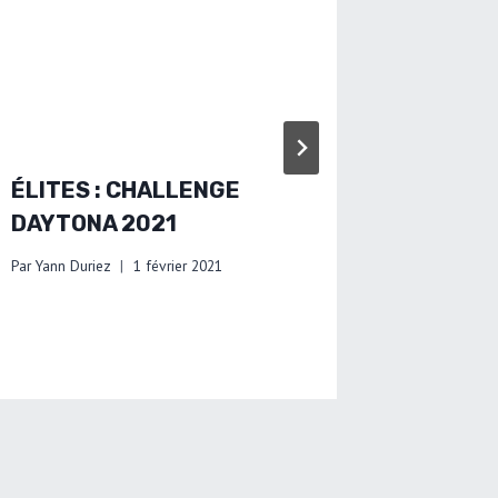
ÉLITES : CHALLENGE
CHAMP
DAYTONA 2021
D’EURO
MIXTE
Par
Yann Duriez
1 février 2021
2021
Par
Yann Dur