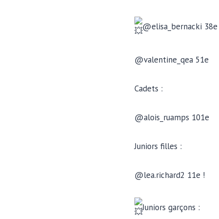
@elisa_bernacki 38e
@valentine_qea 51e
Cadets :
@alois_ruamps 101e
Juniors filles :
@lea.richard2 11e !
Juniors garçons :