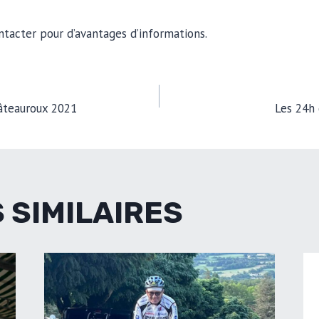
ntacter pour d’avantages d’informations.
TION
âteauroux 2021
Les 24h
LE
 SIMILAIRES