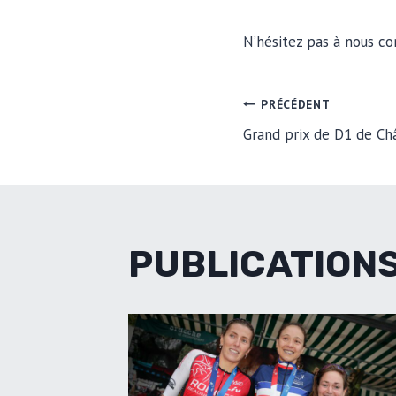
N’hésitez pas à nous co
NAVIGA
PRÉCÉDENT
Grand prix de D1 de Ch
DE
L’ARTIC
PUBLICATIONS