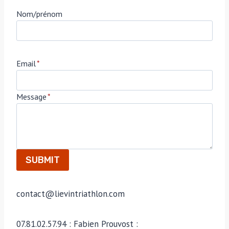
Nom/prénom
Email
*
Message
*
SUBMIT
contact@lievintriathlon.com
07.81.02.57.94 : Fabien Prouvost :