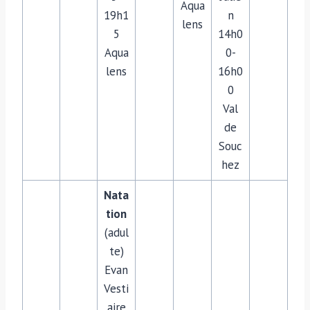
Aqua
19h1
n
lens
5
14h0
Aqua
0-
lens
16h0
0
Val
de
Souc
hez
Nata
tion
(adul
te)
Evan
Vesti
aire