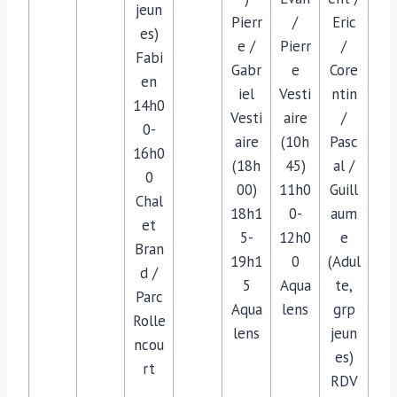
jeun
Pierr
/
Eric
es)
e /
Pierr
/
Fabi
Gabr
e
Core
en
iel
Vesti
ntin
14h0
Vesti
aire
/
0-
aire
(10h
Pasc
16h0
(18h
45)
al /
0
00)
11h0
Guill
Chal
18h1
0-
aum
et
5-
12h0
e
Bran
19h1
0
(Adul
d /
5
Aqua
te,
Parc
Aqua
lens
grp
Rolle
lens
jeun
ncou
es)
rt
RDV