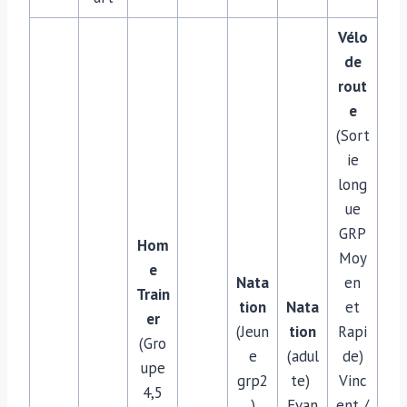
Vélo
de
rout
e
(Sort
ie
long
ue
GRP
Hom
Moy
e
Nata
en
Train
tion
Nata
et
er
(Jeun
tion
Rapi
(Gro
e
(adul
de)
upe
grp2
te)
Vinc
4,5
)
Evan
ent /