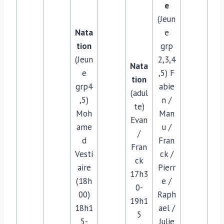
e
(Jeun
Nata
e
tion
grp
(Jeun
2,3,4
Nata
e
,5) F
tion
grp4
abie
(adul
,5)
n /
te)
Moh
Man
Evan
ame
u /
/
d
Fran
Fran
Vesti
ck /
ck
aire
Pierr
17h3
(18h
e /
0-
00)
Raph
19h1
18h1
ael /
5
5-
Julie