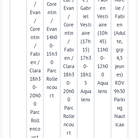
/
Core
Evan
Gabr
en
lie /
Evan
ntin
/
iel
Vesti
Fabi
/
/
Core
Vesti
aire
en
Core
Evan
ntin
aire
(10h
(Adul
ntin
14h0
/
(17h
45)
te,
/
0-
Fabi
15)
11h0
grp
Fabi
15h3
en /
17h3
0-
4,5
en /
0
Clara
0-
12h0
jeun
Clara
Parc
18h3
18h1
0
es)
18h3
Rolle
0-
5
Aqua
RDV
0-
ncou
20h0
Aqua
lens
9h30
20h0
rt
0
lens
Parki
0
Parc
ng
Parc
Rolle
Naut
Roll
ncou
icaa
enco
rt
urt