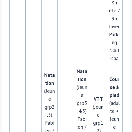
8h
été /
9h
hiver
Parki
ng
Naut
icaa
Nata
Nata
tion
Cour
tion
(Jeun
se à
(Jeun
e
pied
e
VTT
grp3
(adul
grp2
(Jeun
,4,5)
te +
,3)
e
Fabi
Jeun
Fabi
grp1
en /
e
en /
,2)