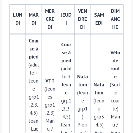
MER
VEN
DIM
LUN
MAR
JEUD
SAM
CRE
DRE
ANC
DI
DI
I
EDI
DI
DI
HE
Cour
Cour
se à
se à
Vélo
pied
pied
de
(adul
(adul
rout
te +
te +
Nata
e
Jeun
VTT
Jeun
tion
Nata
(Sort
e
(Jeun
e
(Jeun
tion
ie
grp1
es
grp1
e
(Jeun
cour
,2,3,
grp1
,2,3,
grp1
e
te)
4,5)
,2,3)
4,5)
)
grp3
Man
Jean
Man
Jean-
Pierr
,4,5)
u /
-Luc
u /
Luc /
e /
Fabi
Aure