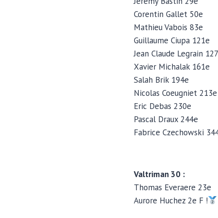
Jeremy Bastin 29e
Corentin Gallet 50e
Mathieu Vabois 83e
Guillaume Ciupa 121e
Jean Claude Legrain 12
Xavier Michalak 161e
Salah Brik 194e
Nicolas Coeugniet 213e
Eric Debas 230e
Pascal Draux 244e
Fabrice Czechowski 34
Valtriman 30 :
Thomas Everaere 23e
Aurore Huchez 2e F !