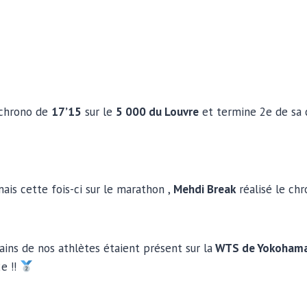
 chrono de
17’15
sur le
5 000 du Louvre
et termine 2e de sa c
ais cette fois-ci sur le marathon ,
Mehdi Break
réalisé le ch
tains de nos athlètes étaient présent sur la
WTS de Yokohama
e !!