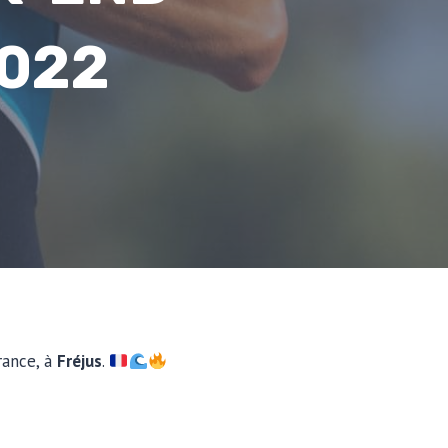
2022
rance, à
Fréjus
.