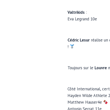
Valtrikids
:
Eva Legrand 10e
Cédric Lesur
réalise un
!
Toujours sur le
Louvre
m
Côté International, cer
Hayden Wilde Athlete 2
Matthew Hauser4e
Antonio Serrat 11e