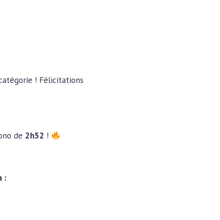
atégorie ! Félicitations
rono de
2h52
!
 :